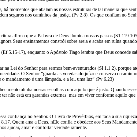
há momentos que abalam as nossas estruturas de tal maneira que senti
andem seguros nos caminhos da justiça (Pv 2.8). Os que confiam no Se
ritura afirma que a Palavra de Deus ilumina nossos passos (S1 119.105
ignora Seus ensinamentos constrói sobre areia e acaba em ruína quando
(Ef 5.15-17), enquanto o Apóstolo Tiago lembra que Deus concede sab
tar na Lei do Senhor para sermos bem-aventurados (Sl 1.1,2), porque at
nceridade. O Senhor “guarda as veredas do juízo e conserva o caminho
e o mandamento é uma lâmpada, e a lei, uma luz” (Pv 6.23)
ecimento alinha nossas escolhas com aquilo que é justo. Quando esse
 ter não está em garantias externas, mas em viver conforme aquilo que 
ssa confiança no Senhor. O Livro de Provérbios, em toda a sua riqueza
.17. Quem ama a Deus, nEle confia e obedece aos Seus Mandamentos é p
nos ajudar, amar e confortar verdadeiramente.