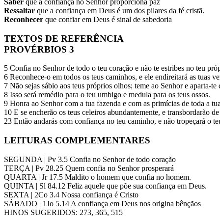
Saber
que a confiança no Senhor proporciona paz
Ressaltar
que a confiança em Deus é um dos pilares da fé cristã.
Reconhecer
que confiar em Deus é sinal de sabedoria
TEXTOS DE REFERÊNCIA
PROVÉRBIOS 3
5 Confia no Senhor de todo o teu coração e não te estribes no teu pró
6 Reconhece-o em todos os teus caminhos, e ele endireitará as tuas ve
7 Não sejas sábio aos teus próprios olhos; teme ao Senhor e aparta-te 
8 Isso será remédio para o teu umbigo e medula para os teus ossos.
9 Honra ao Senhor com a tua fazenda e com as primícias de toda a tua
10 E se encherão os teus celeiros abundantemente, e transbordarão de 
23 Então andarás com confiança no teu caminho, e não tropeçará o te
LEITURAS COMPLEMENTARES
SEGUNDA | Pv 3.5 Confia no Senhor de todo coração
TERÇA | Pv 28.25 Quem confia no Senhor prosperará
QUARTA | Jr 17.5 Maldito o homem que confia no homem.
QUINTA | Sl 84.12 Feliz aquele que põe sua confiança em Deus.
SEXTA | 2Co 3.4 Nossa confiança é Cristo
SÁBADO | 1Jo 5.14 A confiança em Deus nos origina bênçãos
HINOS SUGERIDOS: 273, 365, 515