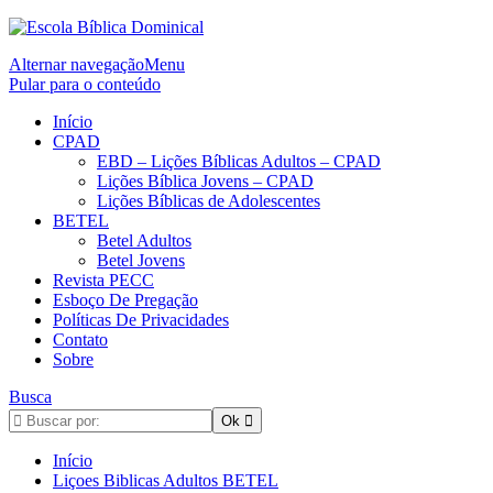
Alternar navegação
Menu
Pular para o conteúdo
Início
CPAD
EBD – Lições Bíblicas Adultos – CPAD
Lições Bíblica Jovens – CPAD
Lições Bíblicas de Adolescentes
BETEL
Betel Adultos
Betel Jovens
Revista PECC
Esboço De Pregação
Políticas De Privacidades
Contato
Sobre
Busca
Início
Liçoes Biblicas Adultos BETEL