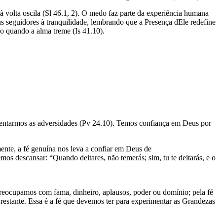
olta oscila (Sl 46.1, 2). O medo faz parte da experiência humana
s seguidores à tranquilidade, lembrando que a Presença dEle redefine
o quando a alma treme (Is 41.10).
nfrentarmos as adversidades (Pv 24.10). Temos confiança em Deus por
mente, a fé genuína nos leva a confiar em Deus de
s descansar: “Quando deitares, não temerás; sim, tu te deitarás, e o
reocupamos com fama, dinheiro, aplausos, poder ou domínio; pela fé
 restante. Essa é a fé que devemos ter para experimentar as Grandezas