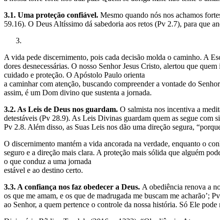
3.1. Uma proteção confiável.
Mesmo quando nós nos achamos fortes, 
59.16). O Deus Altíssimo dá sabedoria aos retos (Pv 2.7), para que 
A vida pede discernimento, pois cada decisão molda o caminho. A Esc
dores desnecessárias. O nosso Senhor Jesus Cristo, alertou que quem 
cuidado e proteção. O Apóstolo Paulo orienta
a caminhar com atenção, buscando compreender a vontade do Senhor 
assim, é um Dom divino que sustenta a jornada.
3.2. As Leis de Deus nos guardam.
O salmista nos incentiva a medi
detestáveis (Pv 28.9). As Leis Divinas guardam quem as segue com si
Pv 2.8. Além disso, as Suas Leis nos dão uma direção segura, “porqu
O discernimento mantém a vida ancorada na verdade, enquanto o conh
seguro e a direção mais clara. A proteção mais sólida que alguém pode
o que conduz a uma jornada
estável e ao destino certo.
3.3. A confiança nos faz obedecer a Deus.
A obediência renova a no
os que me amam, e os que de madrugada me buscam me acharão’; Pv 8
ao Senhor, a quem pertence o controle da nossa história. Só Ele pode 