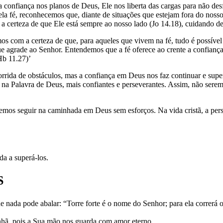
onfiança nos planos de Deus, Ele nos liberta das cargas para não desf
la fé, reconhecemos que, diante de situações que estejam fora do noss
 a certeza de que Ele está sempre ao nosso lado (Jo 14.18), cuidando 
mos com a certeza de que, para aqueles que vivem na fé, tudo é possível
que agrade ao Senhor. Entendemos que a fé oferece ao crente a confiança
Hb 11.27)’
rida de obstáculos, mas a confiança em Deus nos faz continuar e superá
s na Palavra de Deus, mais confiantes e perseverantes. Assim, não ser
os seguir na caminhada em Deus sem esforços. Na vida cristã, a persev
a a superá-los.
S
nada pode abalar: “Torre forte é o nome do Senhor; para ela correrá o j
anhã, pois a Sua mão nos guarda com amor eterno.