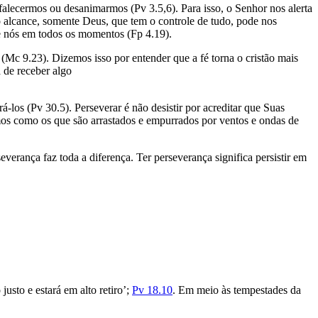
alecermos ou desanimarmos (Pv 3.5,6). Para isso, o Senhor nos alerta
o alcance, somente Deus, que tem o controle de tudo, pode nos
de nós em todos os momentos (Fp 4.19).
 (Mc 9.23). Dizemos isso por entender que a fé torna o cristão mais
 de receber algo
-los (Pv 30.5). Perseverar é não desistir por acreditar que Suas
emos como os que são arrastados e empurrados por ventos e ondas de
erança faz toda a diferença. Ter perseverança significa persistir em
usto e estará em alto retiro’;
Pv 18.10
. Em meio às tempestades da