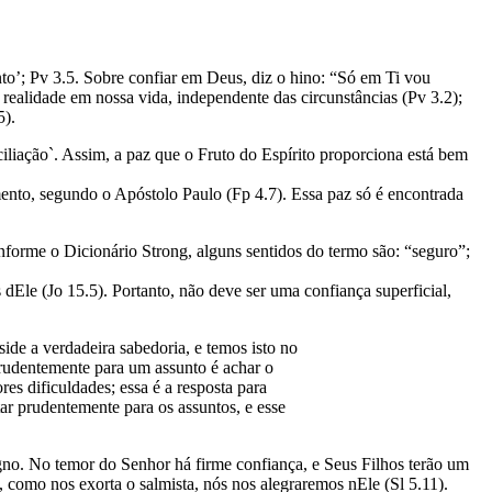
to’; Pv 3.5. Sobre confiar em Deus, diz o hino: “Só em Ti vou
realidade em nossa vida, independente das circunstâncias (Pv 3.2);
5).
ciliação`. Assim, a paz que o Fruto do Espírito proporciona está bem
ento, segundo o Apóstolo Paulo (Fp 4.7). Essa paz só é encontrada
onforme o Dicionário Strong, alguns sentidos do termo são: “seguro”;
dEle (Jo 15.5). Portanto, não deve ser uma confiança superficial,
de a verdadeira sabedoria, e temos isto no
prudentemente para um assunto é achar o
es dificuldades; essa é a resposta para
ar prudentemente para os assuntos, e esse
igno. No temor do Senhor há firme confiança, e Seus Filhos terão um
 como nos exorta o salmista, nós nos alegraremos nEle (Sl 5.11).