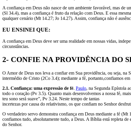
A confiança em Deus não nasce de um ambiente favorável, mas de um 
(Sl 34.4), mas a confiança é fruto da relação com Deus. E essa mesm
qualquer cenário (Mt 14.27; Jo 14.27). Assim, confiança não é ausên
EU ENSINEI QUE:
A confiança em Deus deve ser uma realidade em nossas vidas, indep
circunstâncias.
2- CONFIE NA PROVIDÊNCIA DO 
O Amor de Deus nos leva a confiar em Sua providência, ou seja, na S
intermédio de Cristo (2Co 3.4); mediante a fé, portanto,confiamos em 
2.1. Confiança: uma expressão de fé
.
Paulo
, na Segunda Epístola ao
todo o coração (Pv 3.5). Quanto mais desenvolvemos a nossa fé, mais
teu sono será suave”, Pv 3.24. Neste tempo de tantas
incertezas por causa do relativismo, os que confiam no Senhor desfrut
O verdadeiro servo demonstra confiança em Deus mediante a fé (Mt 17
confiamos tudo, absolutamente tudo, a Deus. A Bíblia está repleta de
do Senhor.