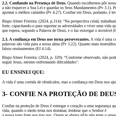
2.2. Confiando na Presença de Deus.
Quando escolhemos pôr nossa c
a não esquecer a Sua Lei e guardar os Seus Mandamentos (Pv 3.1). Pe
apontar o melhor caminho (Pv 4.27). Confiar em Deus, portanto, é ter
Bispo Abner Ferreira: (2024, p.314): “Na perspectiva cristã, trabalha
forte, capacitando-o para suportar as adversidades e viver uma vida 
que espera, segundo a Palavra de Deus, e o faz enxergar o invisível (
2.3. A confiança em Deus nos torna perseverantes.
A vida é uma cor
palavras são vida para a nossa alma (Pv 3.22). Quanto mais instruído
falsos ensinamentos (Ef 4.14).
Bispo Abner Ferreira: (2024, p. 329): “Conforme observado, não podem
seguir Jesus, mesmo enfrentando dificuldades’:
EU ENSINEI QUE:
A vida é uma corrida de obstáculos, mas a confiança em Deus nos ajud
3- CONFIE NA PROTEÇÃO DE DEU
Confiar na proteção de Deus é entregar o coração a uma segurança que 
vida, quando o medo tenta nos dominar, lembrar que o Senhor é
a nossa torre forte nos traz paz. Quem se abriga nEle não teme o am