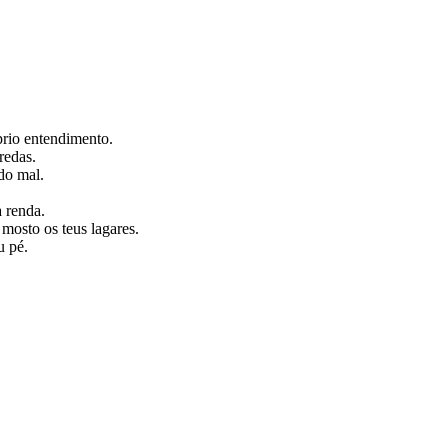
prio entendimento.
redas.
do mal.
 renda.
mosto os teus lagares.
u pé.