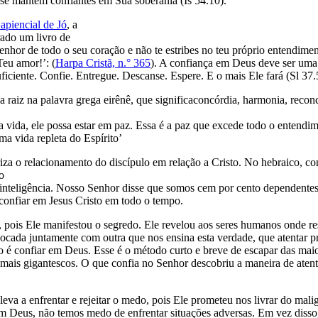
 se mantém confiantes em Sua soberania (Is 54.10).
apiencial de Jó
, a
rado um livro de
hor de todo o seu coração e não te estribes no teu próprio entendimen
Teu amor!’: (
Harpa Cristã, n.° 365
). A confiança em Deus deve ser uma 
iciente. Confie. Entregue. Descanse. Espere. E o mais Ele fará (Sl 37.
 raiz na palavra grega eirênê, que significaconcórdia, harmonia, recon
vida, ele possa estar em paz. Essa é a paz que excede todo o entendim
ma vida repleta do Espírito’
riza o relacionamento do discípulo em relação a Cristo. No hebraico, c
o
 inteligência. Nosso Senhor disse que somos cem por cento dependentes 
 confiar em Jesus Cristo em todo o tempo.
pois Ele manifestou o segredo. Ele revelou aos seres humanos onde resi
locada juntamente com outra que nos ensina esta verdade, que atentar 
 é confiar em Deus. Esse é o método curto e breve de escapar das maior
s mais gigantescos. O que confia no Senhor descobriu a maneira de atent
eva a enfrentar e rejeitar o medo, pois Ele prometeu nos livrar do mal
m Deus, não temos medo de enfrentar situações adversas. Em vez disso,