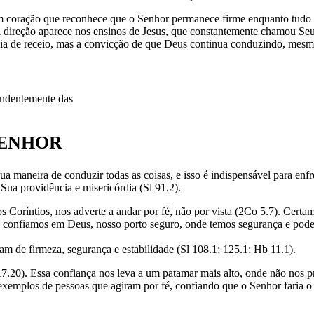
coração que reconhece que o Senhor permanece firme enquanto tudo à v
a direção aparece nos ensinos de Jesus, que constantemente chamou Seu
cia de receio, mas a convicção de que Deus continua conduzindo, mesm
endentemente das
SENHOR
ua maneira de conduzir todas as coisas, e isso é indispensável para e
Sua providência e misericórdia (Sl 91.2).
s Coríntios, nos adverte a andar por fé, não por vista (2Co 5.7). Certa
 confiamos em Deus, nosso porto seguro, onde temos segurança e podemo
am de firmeza, segurança e estabilidade (Sl 108.1; 125.1; Hb 11.1).
.20). Essa confiança nos leva a um patamar mais alto, onde não nos p
 exemplos de pessoas que agiram por fé, confiando que o Senhor faria o