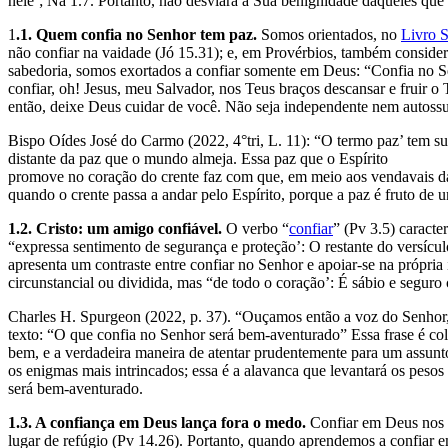
nele’; Na 1.7. Portanto, não desviará a Sua benignidade daqueles que
1
.1. Quem confia no Senhor tem paz.
Somos orientados, no
Livro S
não confiar na vaidade (Jó 15.31); e, em Provérbios, também conside
sabedoria, somos exortados a confiar somente em Deus: “Confia no Sen
confiar, oh! Jesus, meu Salvador, nos Teus braços descansar e fruir o 
então, deixe Deus cuidar de você. Não seja independente nem autossuf
Bispo Oídes José do Carmo (2022, 4°tri, L. 11): “O termo paz’ tem sua
distante da paz que o mundo almeja. Essa paz que o Espírito
promove no coração do crente faz com que, em meio aos vendavais da 
quando o crente passa a andar pelo Espírito, porque a paz é fruto de u
1.2. Cristo: um amigo confiável.
O verbo “
confiar
” (Pv 3.5) caracte
“expressa sentimento de segurança e proteção’: O restante do versícul
apresenta um contraste entre confiar no Senhor e apoiar-se na própria
circunstancial ou dividida, mas “de todo o coração’: É sábio e seguro
Charles H. Spurgeon (2022, p. 37). “Ouçamos então a voz do Senhor, 
texto: “O que confia no Senhor será bem-aventurado” Essa frase é co
bem, e a verdadeira maneira de atentar prudentemente para um assunto
os enigmas mais intrincados; essa é a alavanca que levantará os peso
será bem-aventurado.
1.3. A confiança em Deus lança fora o medo.
Confiar em Deus nos l
lugar de refúgio (Pv 14.26). Portanto, quando aprendemos a confiar e