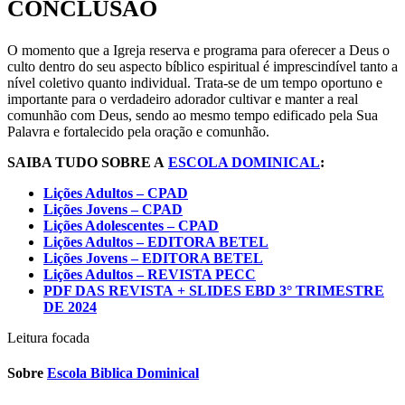
CONCLUSÃO
O momento que a Igreja reserva e programa para oferecer a Deus o
culto dentro do seu aspecto bíblico espiritual é imprescindível tanto a
nível coletivo quanto individual. Trata-se de um tempo oportuno e
importante para o verdadeiro adorador cultivar e manter a real
comunhão com Deus, sendo ao mesmo tempo edificado pela Sua
Palavra e fortalecido pela oração e comunhão.
SAIBA TUDO SOBRE A
ESCOLA DOMINICAL
:
Lições Adultos – CPAD
Lições Jovens – CPAD
Lições Adolescentes – CPAD
Lições Adultos – EDITORA BETEL
Lições Jovens – EDITORA BETEL
Lições Adultos – REVISTA PECC
PDF DAS REVISTA
+ SLIDES EBD 3° TRIMESTRE
DE 2024
Leitura focada
Sobre
Escola Biblica Dominical