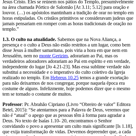
Jesus Cristo. Eles se reúnem nos pátios do Templo, presumivelmente
na área chamada Pórtico de Salomão [At 3.11; 5.12] para oração e
louvor. (…) os apóstolos mantinham a tradição de orar no templo em
horas estipuladas. Os cristãos primitivos se consideravam judeus que
jamais pensariam em romper com as horas tradicionais de oração no
templo.”
1.3. O culto na atualidade.
Sabemos que na Nova Aliança, a
presença e o culto a Deus não estão restritos a um lugar, como bem
disse Jesus à mulher samaritana, pois viria a hora em que nem em
Jerusalém, nem no
monte Gerizim
, adorariam ao Pai, mas os
verdadeiros adoradores adorariam ao Pai em espírito e em verdade,
independente do lugar [Jo 4.21-23]. Mas essa sublime verdade não
substitui a necessidade e o imperativo do culto coletivo da Igreja
realizado no templo. Em
Hebreus 10.25
temos a grande exortação
para não deixarmos de nos congregar, porque naquela época era
costume de alguns. Infelizmente, hoje podemos dizer que o mesmo
tem se tornado o costume de muitos.
Professor
: Pr. Abrahão Cipriano (Livro “Obreiro de valor” Editora
Betel, 2015): “Se atentarmos para a Palavra de Deus, veremos que
não é “atual” o apego que as pessoas têm à forma para agradar a
Deus. No texto de Isaías 1.10- 20, encontramos o Senhor
convidando o povo a apresentar um culto mais significante [Is 1.18],
que exija transformação de vidas. Devemos depreender que, a cada