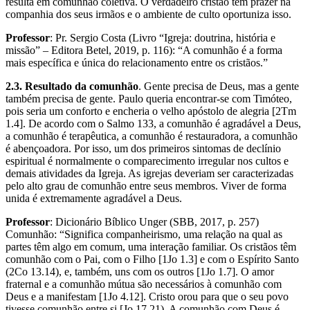
resulta em comunhão coletiva. O verdadeiro cristão tem prazer na
companhia dos seus irmãos e o ambiente de culto oportuniza isso.
Professor
: Pr. Sergio Costa (Livro “Igreja: doutrina, história e
missão” – Editora Betel, 2019, p. 116): “A comunhão é a forma
mais específica e única do relacionamento entre os cristãos.”
2.3. Resultado da comunhão
. Gente precisa de Deus, mas a gente
também precisa de gente. Paulo queria encontrar-se com Timóteo,
pois seria um conforto e encheria o velho apóstolo de alegria [2Tm
1.4]. De acordo com o Salmo 133, a comunhão é agradável a Deus,
a comunhão é terapêutica, a comunhão é restauradora, a comunhão
é abençoadora. Por isso, um dos primeiros sintomas de declínio
espiritual é normalmente o comparecimento irregular nos cultos e
demais atividades da Igreja. As igrejas deveriam ser caracterizadas
pelo alto grau de comunhão entre seus membros. Viver de forma
unida é extremamente agradável a Deus.
Professor
: Dicionário Bíblico Unger (SBB, 2017, p. 257)
Comunhão: “Significa companheirismo, uma relação na qual as
partes têm algo em comum, uma interação familiar. Os cristãos têm
comunhão com o Pai, com o Filho [1Jo 1.3] e com o Espírito Santo
(2Co 13.14), e, também, uns com os outros [1Jo 1.7]. O amor
fraternal e a comunhão mútua são necessários à comunhão com
Deus e a manifestam [1Jo 4.12]. Cristo orou para que o seu povo
tivesse comunhão entre si [Jo 17.21). A comunhão com Deus é