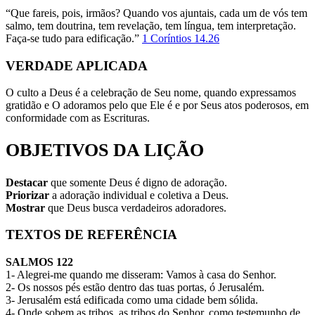
“Que fareis, pois, irmãos? Quando vos ajuntais, cada um de vós tem
salmo, tem doutrina, tem revelação, tem língua, tem interpretação.
Faça-se tudo para edificação.”
1 Coríntios 14.26
VERDADE APLICADA
O culto a Deus é a celebração de Seu nome, quando expressamos
gratidão e O adoramos pelo que Ele é e por Seus atos poderosos, em
conformidade com as Escrituras.
OBJETIVOS DA LIÇÃO
Destacar
que somente Deus é digno de adoração.
Priorizar
a adoração individual e coletiva a Deus.
Mostrar
que Deus busca verdadeiros adoradores.
TEXTOS DE REFERÊNCIA
SALMOS 122
1- Alegrei-me quando me disseram: Vamos à casa do Senhor.
2- Os nossos pés estão dentro das tuas portas, ó Jerusalém.
3- Jerusalém está edificada como uma cidade bem sólida.
4- Onde sobem as tribos, as tribos do Senhor, como testemunho de