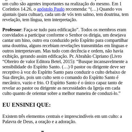
um culto são agentes importantes na realização do mesmo. Em 1
Coríntios 14.26, o
apóstolo Paulo
recomenda: “(…) Quando vos
ajuntais (para cultuar), cada um de vós tem salmo, tem doutrina, tem
revelação, tem língua, tem interpretação.
Professor
: Faça-se tudo para edificação”. Todos os membros eram
convidados a participar conforme o Senhor os dirigia, um desejava
cantar um hino, outro era conduzido pelo Espírito para compartilhar
uma doutrina, alguns recebiam revelações transmitidas em línguas e
outros interpretavam. Mas tudo com decência e ordem, não havia
exibição, gerando assim edificação. Pr. Abrahão Cipriano (Livro
“Obreiro de valor Editora Betel, 2015): “Busque incansavelmente a
sensibilidade do Espírito Santo. (…) 0 pastor ou dirigente deve ser
receptivo à voz do Espírito Santo para conduzir o culto debaixo de
Sua direção, pois um culto sem o comando do Espírito Santo é
mecânico, vazio e frio. O Espírito Santo é o único capaz tanto de
revelar ao pastor ou dirigente as necessidades da Igreja em cada
culto quanto de orientar sobre a melhor maneira de conduzi-lo.”
EU ENSINEI QUE:
Existem três elementos centrais e imprescindíveis em um culto: a
Palavra de Deus, a oração e a adoração.