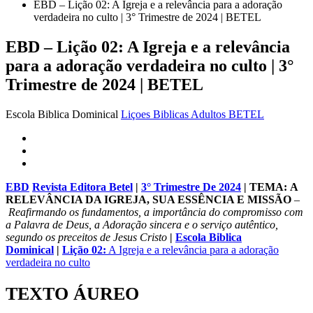
EBD – Lição 02: A Igreja e a relevância para a adoração
verdadeira no culto | 3° Trimestre de 2024 | BETEL
EBD – Lição 02: A Igreja e a relevância
para a adoração verdadeira no culto | 3°
Trimestre de 2024 | BETEL
Escola Biblica Dominical
Liçoes Biblicas Adultos BETEL
EBD
Revista Editora Betel
|
3° Trimestre De 2024
| TEMA:
A
RELEVÂNCIA DA IGREJA, SUA ESSÊNCIA E MISSÃO
–
Reafirmando os fundamentos, a importância do compromisso com
a Palavra de Deus, a Adoração sincera e o serviço autêntico,
segundo os preceitos de Jesus Cristo
|
Escola Biblica
Dominical
|
Lição 02:
A Igreja e a relevância para a adoração
verdadeira no culto
TEXTO ÁUREO