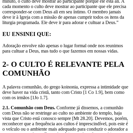
minuto, o culto deve mostrar ao participante porque ele está ali. A
cada momento o culto deve mostrar ao participante que ele precisa
corresponder-se com Deus ali em seu íntimo. O membro jamais
deve ir à Igreja com a missão de apenas cumprir todos os itens da
liturgia programada. Ele deve ir para adorar e cultuar a Deus.”
EU ENSINEI QUE:
Adoração envolve não apenas o lugar formal onde nos reunimos
para cultuar a Deus, mas tudo o que fazemos em nossas vidas.
2- O CULTO É RELEVANTE PELA
COMUNHÃO
A palavra comunhão, do grego koinonia, expressa a intimidade que
deve haver na vida cristã, tanto com Cristo [1 Co 1.9], bem como
com os irmãos [1Jo 1.7].
2.1. Comunhão com Deus.
Conforme já dissemos, a comunhão
com Deus não se restringe ao culto no ambiente do templo, haja
vista que Cristo está conosco sempre [Mt 28.20]. Devemos, porém,
reconhecer que a frequência aos cultos é imprescindível, pois este é
o veículo ou o ambiente mais adequado para conduzir o adorador a