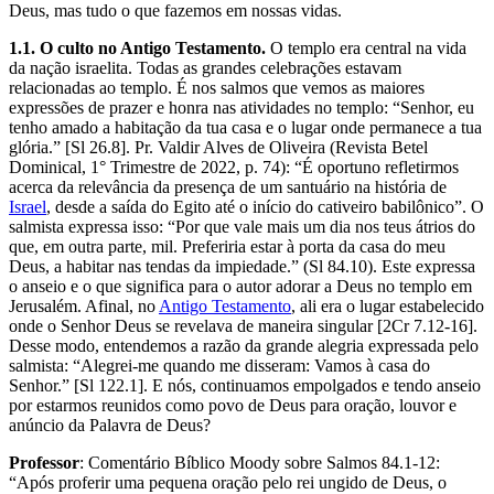
Deus, mas tudo o que fazemos em nossas vidas.
1.1. O culto no Antigo Testamento.
O templo era central na vida
da nação israelita. Todas as grandes celebrações estavam
relacionadas ao templo. É nos salmos que vemos as maiores
expressões de prazer e honra nas atividades no templo: “Senhor, eu
tenho amado a habitação da tua casa e o lugar onde permanece a tua
glória.” [Sl 26.8]. Pr. Valdir Alves de Oliveira (Revista Betel
Dominical, 1° Trimestre de 2022, p. 74): “É oportuno refletirmos
acerca da relevância da presença de um santuário na história de
Israel
, desde a saída do Egito até o início do cativeiro babilônico”. O
salmista expressa isso: “Por que vale mais um dia nos teus átrios do
que, em outra parte, mil. Preferiria estar à porta da casa do meu
Deus, a habitar nas tendas da impiedade.” (Sl 84.10). Este expressa
o anseio e o que significa para o autor adorar a Deus no templo em
Jerusalém. Afinal, no
Antigo Testamento
, ali era o lugar estabelecido
onde o Senhor Deus se revelava de maneira singular [2Cr 7.12-16].
Desse modo, entendemos a razão da grande alegria expressada pelo
salmista: “Alegrei-me quando me disseram: Vamos à casa do
Senhor.” [Sl 122.1]. E nós, continuamos empolgados e tendo anseio
por estarmos reunidos como povo de Deus para oração, louvor e
anúncio da Palavra de Deus?
Professor
: Comentário Bíblico Moody sobre Salmos 84.1-12:
“Após proferir uma pequena oração pelo rei ungido de Deus, o