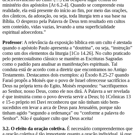
ministério dos apóstolos [At 6.2-4]. Quando se compreende esta
realidade, ela está presente do início ao fim, por meio das orações,
dos cânticos, da adoração, ou seja, toda liturgia tem a sua base na
Bíblia. O desprezo pela Palavra de Deus tem resultado em cultos
sem conteúdo, vidas vazias, levando a uma superficialidade
espiritual adoecedora.”
Professor
: A relevância da exposição bíblica em um culto é atestada
quando o apóstolo Paulo apresenta a “doutrina”, ou seja, “instrução”
como um dos elementos da liturgia [1Co 14.26]. No culto praticado
pelo pentecostalismo clássico se mantém as Escrituras Sagradas
como o padrão para analisar as manifestações espirituais. Tal
conduta está de acordo com a diretriz que encontramos no Antigo
Testamento. Destacamos dois exemplos: a) Êxodo 8.25-27 quando
Faraó propôs a Moisés que o povo de Israel oferecesse sacrifícios a
Deus na própria terra do Egito, Moisés respondeu: “sacrifiquemos
ao Senhor, nosso Deus, como ele nos dirá. A Palavra a ser revelada
é que instruiria como o povo deveria servir a Deus; b) 1Crônicas 13
e 15-o próprio rei Davi reconheceu que não tinham sido bem-
sucedidos em levar a arca de Deus para Jerusalém, porque não
tinham agido “segundo a ordenança” ou “conforme a palavra do
Senhor”. Não é qualquer culto que Deus aceita!
3.2. O efeito da oração coletiva.
É necessário compreendermos que
a oração coletiva é tão importante quanto a oração individual, já que