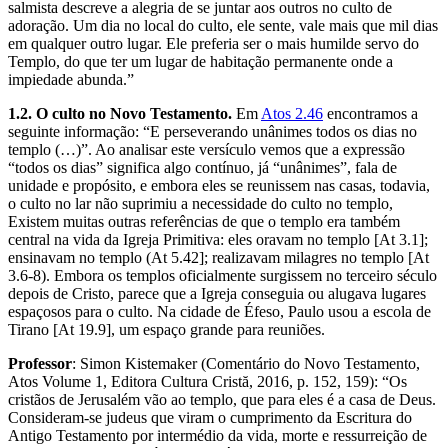
salmista descreve a alegria de se juntar aos outros no culto de
adoração. Um dia no local do culto, ele sente, vale mais que mil dias
em qualquer outro lugar. Ele preferia ser o mais humilde servo do
Templo, do que ter um lugar de habitação permanente onde a
impiedade abunda.”
1.2. O culto no Novo Testamento.
Em
Atos 2.46
encontramos a
seguinte informação: “E perseverando unânimes todos os dias no
templo (…)”. Ao analisar este versículo vemos que a expressão
“todos os dias” significa algo contínuo, já “unânimes”, fala de
unidade e propósito, e embora eles se reunissem nas casas, todavia,
o culto no lar não suprimiu a necessidade do culto no templo,
Existem muitas outras referências de que o templo era também
central na vida da Igreja Primitiva: eles oravam no templo [At 3.1];
ensinavam no templo (At 5.42]; realizavam milagres no templo [At
3.6-8). Embora os templos oficialmente surgissem no terceiro século
depois de Cristo, parece que a Igreja conseguia ou alugava lugares
espaçosos para o culto. Na cidade de Éfeso, Paulo usou a escola de
Tirano [At 19.9], um espaço grande para reuniões.
Professor
: Simon Kistemaker (Comentário do Novo Testamento,
Atos Volume 1, Editora Cultura Cristă, 2016, p. 152, 159): “Os
cristãos de Jerusalém vão ao templo, que para eles é a casa de Deus.
Consideram-se judeus que viram o cumprimento da Escritura do
Antigo Testamento por intermédio da vida, morte e ressurreição de