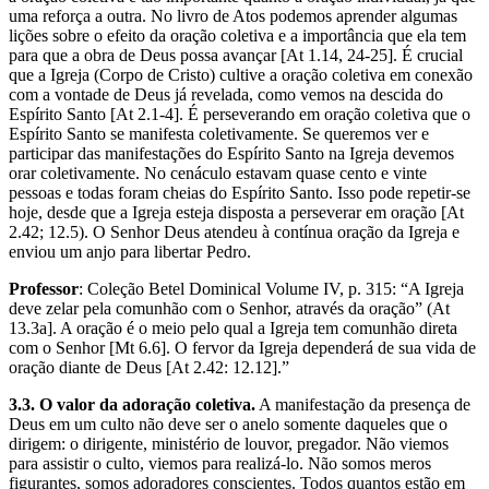
uma reforça a outra. No livro de Atos podemos aprender algumas
lições sobre o efeito da oração coletiva e a importância que ela tem
para que a obra de Deus possa avançar [At 1.14, 24-25]. É crucial
que a Igreja (Corpo de Cristo) cultive a oração coletiva em conexão
com a vontade de Deus já revelada, como vemos na descida do
Espírito Santo [At 2.1-4]. É perseverando em oração coletiva que o
Espírito Santo se manifesta coletivamente. Se queremos ver e
participar das manifestações do Espírito Santo na Igreja devemos
orar coletivamente. No cenáculo estavam quase cento e vinte
pessoas e todas foram cheias do Espírito Santo. Isso pode repetir-se
hoje, desde que a Igreja esteja disposta a perseverar em oração [At
2.42; 12.5). O Senhor Deus atendeu à contínua oração da Igreja e
enviou um anjo para libertar Pedro.
Professor
: Coleção Betel Dominical Volume IV, p. 315: “A Igreja
deve zelar pela comunhão com o Senhor, através da oração” (At
13.3a]. A oração é o meio pelo qual a Igreja tem comunhão direta
com o Senhor [Mt 6.6]. O fervor da Igreja dependerá de sua vida de
oração diante de Deus [At 2.42: 12.12].”
3.3. O valor da adoração coletiva.
A manifestação da presença de
Deus em um culto não deve ser o anelo somente daqueles que o
dirigem: o dirigente, ministério de louvor, pregador. Não viemos
para assistir o culto, viemos para realizá-lo. Não somos meros
figurantes, somos adoradores conscientes. Todos quantos estão em