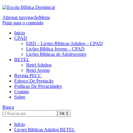
Alternar navegação
Menu
Pular para o conteúdo
Início
CPAD
EBD – Lições Bíblicas Adultos – CPAD
Lições Bíblica Jovens – CPAD
Lições Bíblicas de Adolescentes
BETEL
Betel Adultos
Betel Jovens
Revista PECC
Esboço De Pregação
Políticas De Privacidades
Contato
Sobre
Busca
Início
Liçoes Biblicas Adultos BETEL