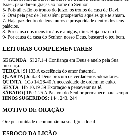
Israel, para darem graças ao nome do Senhor.
5- Pois ali estão os tronos do juízo, os tronos da casa de Davi.
6- Orai pela paz de Jerusalém; prosperarão aqueles que te amam.
7- Haja paz dentro de teus muros e prosperidade dentro dos teus
palácios.
8- Por causa dos meus irmãos e amigos, direi: Haja paz em ti.
9- Por causa da casa do Senhor, nosso Deus, buscarei o teu bem.
LEITURAS COMPLEMENTARES
SEGUNDA
| SI 27.1-4 Confiança em Deus e anelo pela Sua
presença.
TERÇA
| SI 133 A excelência do amor fraternal.
QUARTA
| Jo 4.23 Deus procura os verdadeiros adoradores.
QUINTA
| 1Co 14.26-40 A necessidade de ordem no culto.
SEXTA
| Hb 10.19-39 Exortação a perseverar na fé.
SÁBADO
| 1Pe 1.25 A Palavra do Senhor permanece para sempre
HINOS SUGERIDOS:
144, 243, 244
MOTIVO DE ORAÇÃO
Ore pela unidade e comunhão na sua Igreja local.
ESBOÇO DA LIÇÃO