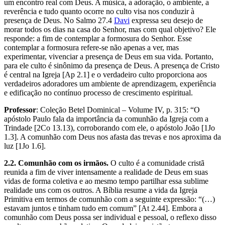
um encontro real com Deus. A música, a adoração, o ambiente, a
reverência e tudo quanto ocorre no culto visa nos conduzir à
presença de Deus. No Salmo 27.4
Davi
expressa seu desejo de
morar todos os dias na casa do Senhor, mas com qual objetivo? Ele
responde: a fim de contemplar a formosura do Senhor. Esse
contemplar a formosura refere-se não apenas a ver, mas
experimentar, vivenciar a presença de Deus em sua vida. Portanto,
para ele culto é sinônimo da presença de Deus. A presença de Cristo
é central na Igreja [Ap 2.1] e o verdadeiro culto proporciona aos
verdadeiros adoradores um ambiente de aprendizagem, experiência
e edificação no contínuo processo de crescimento espiritual.
Professor
: Coleção Betel Dominical – Volume IV, p. 315: “O
apóstolo Paulo fala da importância da comunhão da Igreja com a
Trindade [2Co 13.13), corroborando com ele, o apóstolo João [1Jo
1.3]. A comunhão com Deus nos afasta das trevas e nos aproxima da
luz [1Jo 1.6].
2.2. Comunhão com os irmãos.
O culto é a comunidade cristã
reunida a fim de viver intensamente a realidade de Deus em suas
vidas de forma coletiva e ao mesmo tempo partilhar essa sublime
realidade uns com os outros. A Bíblia resume a vida da Igreja
Primitiva em termos de comunhão com a seguinte expressão: “(…)
estavam juntos e tinham tudo em comum” [At 2.44]. Embora a
comunhão com Deus possa ser individual e pessoal, o reflexo disso