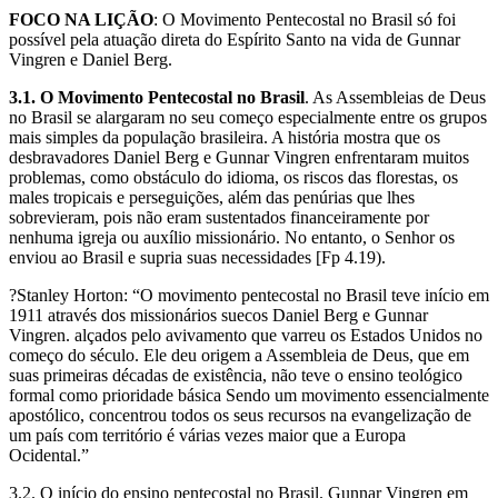
FOCO NA LIÇÃO
: O Movimento Pentecostal no Brasil só foi
possível pela atuação direta do Espírito Santo na vida de Gunnar
Vingren e Daniel Berg.
3.1. O Movimento Pentecostal no Brasil
. As Assembleias de Deus
no Brasil se alargaram no seu começo especialmente entre os grupos
mais simples da população brasileira. A história mostra que os
desbravadores Daniel Berg e Gunnar Vingren enfrentaram muitos
problemas, como obstáculo do idioma, os riscos das florestas, os
males tropicais e perseguições, além das penúrias que lhes
sobrevieram, pois não eram sustentados financeiramente por
nenhuma igreja ou auxílio missionário. No entanto, o Senhor os
enviou ao Brasil e supria suas necessidades [Fp 4.19).
?Stanley Horton: “O movimento pentecostal no Brasil teve início em
1911 através dos missionários suecos Daniel Berg e Gunnar
Vingren. alçados pelo avivamento que varreu os Estados Unidos no
começo do século. Ele deu origem a Assembleia de Deus, que em
suas primeiras décadas de existência, não teve o ensino teológico
formal como prioridade básica Sendo um movimento essencialmente
apostólico, concentrou todos os seus recursos na evangelização de
um país com território é várias vezes maior que a Europa
Ocidental.”
3.2. O início do ensino pentecostal no Brasil. Gunnar Vingren em