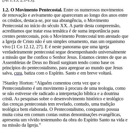
1.2. O Movimento Pentecostal.
Entre os numerosos movimentos
de renovação e avivamento que apareceram ao longo dos anos entre
os cristãos, destaca-se, por sua abrangência, o Movimento
Pentecostal no início do século XX. A partir desta compreensão,
acreditamos que tratar essa temática é de suma importância para
crentes pentecostais, pois o Movimento Pentecostal tem atestado que
a Igreja de Cristo não é um simples ornamento, mas um organismo
vivo [1 Co 12.12, 27]. E é neste panorama que uma igreja
verdadeiramente pentecostal segue desempenhando universalmente
a missão que lhe confiou o Senhor Jesus. Estamos cientes de que as
Assembleias de Deus no Brasil surgiram tendo como base os
princípios do pentecostalismo, para apregoar ao mundo que Jesus
salva,
cura
, batiza com o Espírito. Santo e em breve voltará.
?Stanley Horton: “Alguém comentou certa vez que o
Pentecostalismo é um movimento à procura de uma teologia, como
se não estivesse ele radicado a interpretação bíblica e a doutrina
cristã. As pesquisas sobre o desenvolvimento histórico e teológico
das crenças pentecostais tem revelado, contudo, uma tradição
teológica bem elaborada. O Pentecostalismo, conquanto possua
muita coisa em comum contas outras denomina­ções evangélicas,
apresenta um vívido testemunho da obra do Espírito Santo na vida e
na missão da Igreja.”