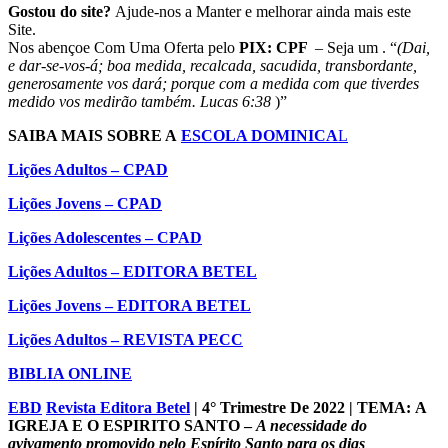
Gostou do site?
Ajude-nos a Manter e melhorar ainda mais este
Site.
Nos abençoe Com Uma Oferta pelo
PIX: CPF
– Seja um . “
(Dai,
e dar-se-vos-á; boa medida, recalcada, sacudida, transbordante,
generosamente vos dará; porque com a medida com que tiverdes
medido vos medirão também. Lucas 6:38
)”
SAIBA MAIS SOBRE A
ESCOLA DOMINICA
L
Lições Adultos – CPAD
Lições Jovens – CPAD
Lições Adolescentes – CPAD
Lições Adultos – EDITORA BETEL
Lições Jovens – EDITORA BETEL
Lições Adultos – REVISTA PECC
BIBLIA ONLINE
EBD
Revista Editora Betel
| 4° Trimestre De 2022 |
TEMA:
A
IGREJA E O ESPIRITO SANTO –
A necessidade do
avivamento promovido pelo Espírito Santo para os dias