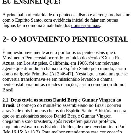
EU ENSINEI QUE:
A principal particularidade do pentecostalismo é a crença no batismo
com o Espírito Santo, com evidência inicial de falar em outras
línguas bem como na atualidade dos
dons espirituais
.
2- O MOVIMENTO PENTECOSTAL
É inquestionavelmente aceito por todos os pentecostais que o
Movimento Pentecostal ocorrido no início do século XX na Rua
Azusa, em
Los Angeles
, Califórnia, em 1906, foi um relevante
agente que difundiu a chama do Espírito Santo pelo mundo, assim
como na Igreja Primitiva (At 2.46-47]. Nesta igreja cada um que se
convertia transformava-se em missionário levando a chama
pentecostal para outras cidades e nações, assim como ocorrido no
Brasil
2.1. Deus envia os suecos Daniel Berg e Gunnar Vingren ao
Brasil
. O começo do ministério assembleiano no Brasil ocorreu
através de dois homens cheios do Espírito Santo. A história mostra
que os missionários suecos Daniel Berg e Gunnar Vingren
chegaram a solo brasileiro, após receberem palavra profética,
enquanto estavam nos Estados Unidos, de que deveriam ir ao Pari
[Mc 16.15: At 13.2). Para melhor entendermos essa convocação