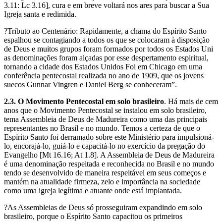
3.11: Lc 3.16], cura e em breve voltará nos ares para buscar a Sua
Igreja santa e redimida.
?Tributo ao Centenário: Rapidamente, a chama do Espírito Santo
espalhou se contagiando a todos os que se colocaram à disposição
de Deus e muitos grupos foram formados por todos os Estados Uni
as denominações foram alçadas por esse despertamento espiritual,
tornando a cidade dos Estados Unidos Foi em Chicago em uma
conferência pentecostal realizada no ano de 1909, que os jovens
suecos Gunnar Vingren e Daniel Berg se conheceram”.
2.3. O Movimento Pentecostal em solo brasileiro
. Há mais de cem
anos que o Movimento Pentecostal se instalou em solo brasileiro,
tema Assembleia de Deus de Madureira como uma das principais
representantes no Brasil e no mundo. Temos a certeza de que o
Espírito Santo foi derramado sobre este Ministério para impulsioná-
lo, encorajá-lo, guiá-lo e capacitá-lo no exercício da pregação do
Evangelho [Mt 16.16; At 1.8]. A Assembleia de Deus de Madureira
é uma denominação respeitada e reconhecida no Brasil e no mundo
tendo se desenvolvido de maneira respeitável em seus começos e
mantém na atualidade firmeza, zelo e importância na sociedade
como uma igreja legítima e atuante onde está implantada.
?As Assembleias de Deus só prosseguiram expandindo em solo
brasileiro, porque o Espírito Santo capacitou os primeiros