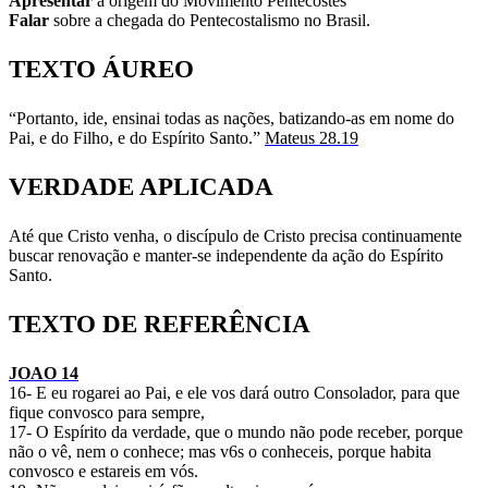
Apresentar
a origem do Movimento Pentecostes
Falar
sobre a chegada do Pentecostalismo no Brasil.
TEXTO ÁUREO
“Portanto, ide, ensinai todas as nações, batizando-as em nome do
Pai, e do Filho, e do Espírito Santo.”
Mateus 28.19
VERDADE APLICADA
Até que Cristo venha, o discípulo de Cristo pre­cisa continuamente
buscar renovação e manter-se independente da ação do Espírito
Santo.
TEXTO DE REFERÊNCIA
JOAO 14
16- E eu rogarei ao Pai, e ele vos dará outro Consolador, para que
fique convosco para sempre,
17- O Espírito da verdade, que o mundo não po­de receber, porque
não o vê, nem o conhece; mas v6s o conheceis, porque habita
convosco e estareis em vós.