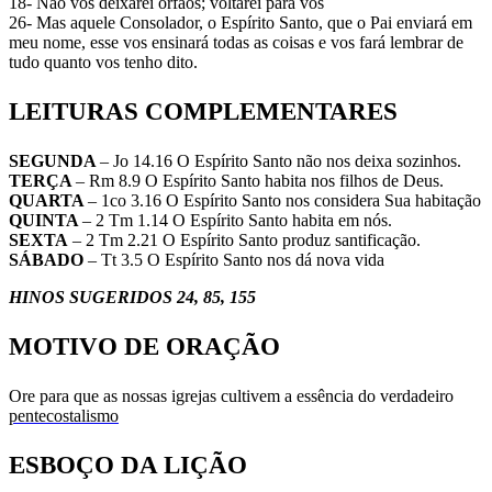
18- Não vos deixarei órfãos; voltarei para vós
26- Mas aquele Consolador, o Espírito Santo, que o Pai enviará em
meu nome, esse vos ensinará todas as coisas e vos fará lembrar de
tudo quanto vos tenho dito.
LEITURAS COMPLEMENTARES
SEGUNDA
– Jo 14.16 O Espírito Santo não nos deixa sozinhos.
TERÇA
– Rm 8.9 O Espírito Santo habita nos filhos de Deus.
QUARTA
– 1co 3.16 O Espírito Santo nos considera Sua habitação
QUINTA
– 2 Tm 1.14 O Espírito Santo habita em nós.
SEXTA
– 2 Tm 2.21 O Espírito Santo produz santificação.
SÁBADO
– Tt 3.5 O Espírito Santo nos dá nova vida
HINOS SUGERIDOS 24, 85, 155
MOTIVO DE ORAÇÃO
Ore para que as nossas igrejas cultivem a essência do verdadeiro
pentecostalismo
ESBOÇO DA LIÇÃO