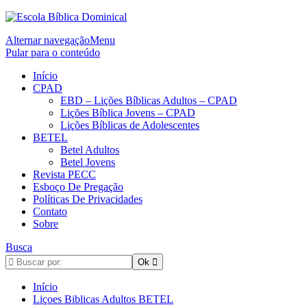
Alternar navegação
Menu
Pular para o conteúdo
Início
CPAD
EBD – Lições Bíblicas Adultos – CPAD
Lições Bíblica Jovens – CPAD
Lições Bíblicas de Adolescentes
BETEL
Betel Adultos
Betel Jovens
Revista PECC
Esboço De Pregação
Políticas De Privacidades
Contato
Sobre
Busca
Início
Liçoes Biblicas Adultos BETEL