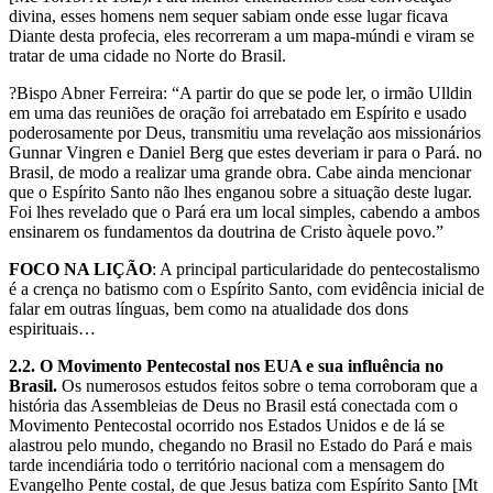
divina, esses homens nem sequer sabiam onde esse lugar ficava
Diante desta profecia, eles recorreram a um mapa-múndi e viram se
tratar de uma cidade no Norte do Brasil.
?Bispo Abner Ferreira: “A partir do que se pode ler, o irmão Ulldin
em uma das reuniões de oração foi arrebatado em Espírito e usado
poderosamente por Deus, transmitiu uma revelação aos missionários
Gunnar Vingren e Daniel Berg que estes deveriam ir para o Pará. no
Brasil, de modo a realizar uma grande obra. Cabe ainda mencionar
que o Espírito Santo não lhes enganou sobre a situação deste lugar.
Foi lhes revelado que o Pará era um local simples, cabendo a ambos
ensinarem os fundamentos da doutrina de Cristo àquele povo.”
FOCO NA LIÇÃO
: A principal particularidade do pentecostalismo
é a crença no batismo com o Espírito Santo, com evidência inicial de
falar em outras línguas, bem como na atualidade dos dons
espirituais…
2.2. O Movimento Pentecostal nos EUA e sua influência no
Brasil.
Os numerosos estudos feitos sobre o tema corroboram que a
história das Assembleias de Deus no Brasil está conectada com o
Movimento Pentecostal ocorrido nos Estados Unidos e de lá se
alastrou pelo mundo, chegando no Brasil no Estado do Pará e mais
tarde incendiária todo o território nacional com a mensagem do
Evangelho Pente costal, de que Jesus batiza com Espírito Santo [Mt