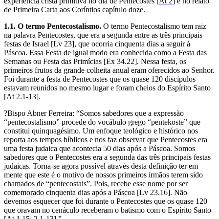
experiência cristã primitiva no dia de Pentecostes [
At 2
] e no relato
de Primeira Carta aos Coríntios capítulo doze.
1.1. O termo Pentecostalismo.
O termo Pentecostalismo tem raiz
na palavra Pentecostes, que era a segunda entre as três principais
festas de Israel [Lv 23], que ocorria cinquenta dias a seguir à
Páscoa. Essa Festa de igual modo era conhecida como a Festa das
Semanas ou Festa das Primícias [Ex 34.22]. Nessa festa, os
primeiros frutos da grande colheita anual eram oferecidos ao Senhor.
Foi durante a festa de Pentecostes que os quase 120 discípulos
estavam reunidos no mesmo lugar e foram cheios do Espírito Santo
[At 2.1-13].
?Bispo Abner Ferreira: “Somos sabedores que a expressão
“pentecostalismo” procede do vocábulo grego “pentekoste” que
constitui quinquagésimo. Um enfoque teológico e histórico nos
reporta aos tempos bíblicos e nos faz observar que Pentecostes era
uma festa judaica que acontecia 50 dias após a Páscoa. Somos
sabedores que o Pentecostes era a segunda das três principais festas
judaicas. Torna­-se agora possível através desta de­finição ter em
mente que este é o motivo de nossos primeiros irmãos terem sido
chamados de “pentecos­tais”. Pois, recebe esse nome por ser
comemorado cinquenta dias após a Páscoa [Lv 23.16]. Não
devemos esquecer que foi durante o Pentecostes que os quase 120
que oravam no cenáculo receberam o batismo com o Espírito Santo
[At 1.15; 2.1-13].”