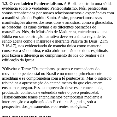
1.3. O verdadeiro Pentecostalismo.
A Bíblia construiu uma sólida
evidência sobre o verdadeiro Pentecostalismo. Nós, pentecostais,
somos reconhecidos por nossos relacionamentos e experiências com
a manifestação do Espírito Santo. Assim, presenciamos essas
manifestações através dos seus dons e amostras, como a glossolalia,
as profecias, as curas divinas e as dife­rentes operações de
maravilhas. Nós, do Ministério de Madureira, entendemos que a
Bíblia em sua construção narrativa deve ser a única regra de fé,
sendo aceita como a inspirada e inerrante
Palavra de Deus
[2Tm
3.16-17], nos evidenciando de maneira única como manter e
conservar a sã doutrina, e não abrirmos mão dos dons espirituais,
pois fazem a diferença no cumprimento do Ide do Senhor e na
edificação da Igreja.
?Oliveira e Terra: “Os membros, pastores e encenadores do
movimento pentecostal no Brasil e no mundo, primeiramente
acreditam e se comprometem com a fé pentecostal. Mas o intelecto
reivindica a apresentação do entendimento do que eles creem,
ensinam e pregam. Essa compreensão deve estar conceituada,
produzida, conhecida e entendida entre o povo pentecostal.
Historicamente temos entendimentos pentecostais mediante a
interpretação e a aplicação das Escri­turas Sagradas, sob a
perspectiva dos pensamentos e correntes teológicas.”