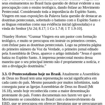
seus ensinamentos no Brasil fazia questão de deixar evidente a sua
preocupação com o ensino teológico, dando ênfase ao Movimento
Pentecostal. Considerando toda a importância do Espírito Santo,
Vingren em suas exposições da Palavra fazia questão de destacar as
doutrinas pentecostais, sobretudo o batismo com o Espírito Santo e
as línguas estranhas como sua evidência inicial (glossolalia) e a
vinda do Senhor [At 24; 8.17; 1 Co 1.7-8; 1 T 1.9-10].
?Stanley Horton: “Gunnar Vingren era um pastor com formação
teológico, e muito se preocupou em instruir os primeiros crentes,
com ênfase para as doutrinas pentecostais. Logo na primeira página
do primeiro número da Voz da Verdade, o primeiro jornal editado
pela Assembleia de Deus, aparece o artigo intitulado “Jesus é quem
batiza no Espírito Santo. A imprensa pentecostal mostra dessa
maneira que o seu principal intento não é propriamente a notícia, e
sim a divulgação doutrinária.”
3.3. O Pentecostalismo hoje no Brasil.
Atualmente a Assembleia
de Deus no Brasil tem uma representação social significativa em
cada canto do país. Mesmo passando por muitos infortúnios, nada
conseguiu parar as Igrejas Assembleias de Deus no Brasil [Mt
16.18), sendo hoje reconhecida como a maior denominação
protestante do país. Fontes documentais nos fazem ver que o
Movimento se consolidou no Brasil com o desenvolvimento da
EBD, que se preocupou em oferecer literaturas que se preocupavam