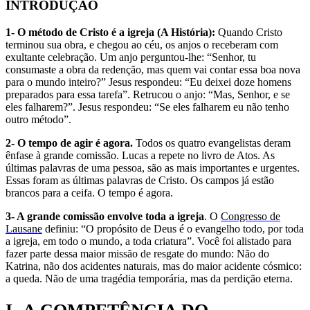
INTRODUÇÃO
1- O método de Cristo é a igreja
(A História):
Quando Cristo
terminou sua obra, e chegou ao céu, os anjos o receberam com
exultante celebração. Um anjo perguntou-lhe: “Senhor, tu
consumaste a obra da redenção, mas quem vai contar essa boa nova
para o mundo inteiro?” Jesus respondeu: “Eu deixei doze homens
preparados para essa tarefa”. Retrucou o anjo: “Mas, Senhor, e se
eles falharem?”. Jesus respondeu: “Se eles falharem eu não tenho
outro método”.
2- O tempo de agir é agora.
Todos os quatro evangelistas deram
ênfase à grande comissão. Lucas a repete no livro de Atos. As
últimas palavras de uma pessoa, são as mais importantes e urgentes.
Essas foram as últimas palavras de Cristo. Os campos já estão
brancos para a ceifa. O tempo é agora.
3- A grande comissão envolve toda a igreja
. O
Congresso de
Lausane
definiu: “O propósito de Deus é o evangelho todo, por toda
a igreja, em todo o mundo, a toda criatura”. Você foi alistado para
fazer parte dessa maior missão de resgate do mundo: Não do
Katrina, não dos acidentes naturais, mas do maior acidente cósmico:
a queda. Não de uma tragédia temporária, mas da perdição eterna.