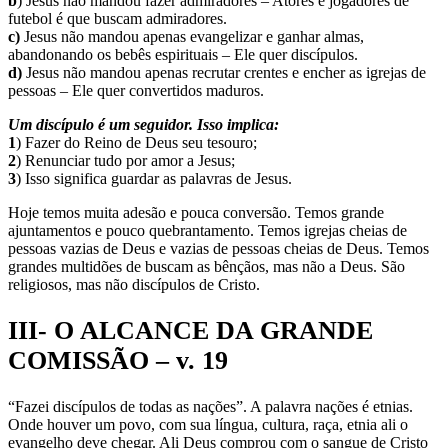
b
) Jesus não mandou fazer admiradores – Atores e jogadores de
futebol é que buscam admiradores.
c)
Jesus não mandou apenas evangelizar e ganhar almas,
abandonando os bebês espirituais – Ele quer discípulos.
d)
Jesus não mandou apenas recrutar crentes e encher as igrejas de
pessoas – Ele quer convertidos maduros.
Um discípulo é um seguidor. Isso implica:
1
) Fazer do Reino de Deus seu tesouro;
2
) Renunciar tudo por amor a Jesus;
3
) Isso significa guardar as palavras de Jesus.
Hoje temos muita adesão e pouca conversão. Temos grande
ajuntamentos e pouco quebrantamento. Temos igrejas cheias de
pessoas vazias de Deus e vazias de pessoas cheias de Deus. Temos
grandes multidões de buscam as bênçãos, mas não a Deus. São
religiosos, mas não discípulos de Cristo.
III- O ALCANCE DA GRANDE
COMISSÃO – v. 19
“Fazei discípulos de todas as nações”. A palavra nações é etnias.
Onde houver um povo, com sua língua, cultura, raça, etnia ali o
evangelho deve chegar. Ali Deus comprou com o sangue de Cristo