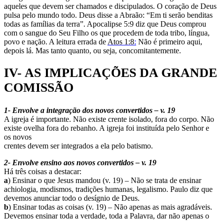
aqueles que devem ser chamados e discipulados. O coração de Deus
pulsa pelo mundo todo. Deus disse a Abraão: “Em ti serão benditas
todas as famílias da terra”. Apocalipse 5:9 diz que Deus comprou
com o sangue do Seu Filho os que procedem de toda tribo, língua,
povo e nação. A leitura errada de
Atos 1:8
:
Não é primeiro aqui,
depois lá. Mas tanto quanto, ou seja, concomitantemente.
IV- AS IMPLICAÇÕES DA GRANDE
COMISSÃO
1- Envolve a integração dos novos convertidos – v. 19
A igreja é importante. Não existe crente isolado, fora do corpo. Não
existe ovelha fora do rebanho. A igreja foi instituída pelo Senhor e
os novos
crentes devem ser integrados a ela pelo batismo.
2- Envolve ensino aos novos convertidos – v. 19
Há três coisas a destacar:
a
) Ensinar o que Jesus mandou (v. 19) – Não se trata de ensinar
achiologia, modismos, tradições humanas, legalismo. Paulo diz que
devemos anunciar todo o desígnio de Deus.
b
) Ensinar todas as coisas (v. 19) – Não apenas as mais agradáveis.
Devemos ensinar toda a verdade, toda a Palavra, dar não apenas o