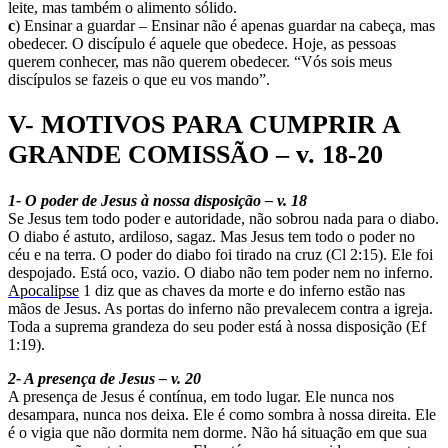
leite, mas também o alimento sólido.
c
) Ensinar a guardar – Ensinar não é apenas guardar na cabeça, mas
obedecer. O discípulo é aquele que obedece. Hoje, as pessoas
querem conhecer, mas não querem obedecer. “Vós sois meus
discípulos se fazeis o que eu vos mando”.
V- MOTIVOS PARA CUMPRIR A
GRANDE COMISSÃO – v. 18-20
1- O poder de Jesus à nossa disposição – v. 18
Se Jesus tem todo poder e autoridade, não sobrou nada para o diabo.
O diabo é astuto, ardiloso, sagaz. Mas Jesus tem todo o poder no
céu e na terra. O poder do diabo foi tirado na cruz (Cl 2:15). Ele foi
despojado. Está oco, vazio. O diabo não tem po
d
er nem no inferno.
Apocalipse
1 diz que as chaves da morte e do inferno estão nas
mãos de Jesus. As portas do inferno não prevalecem contra a igreja.
Toda a suprema grandeza do seu poder está à nossa disposição (Ef
1:19).
2- A presença de Jesus – v. 20
A presença de Jesus é contínua, em todo lugar. Ele nunca nos
desampara, nunca nos deixa. Ele é como sombra à nossa direita. Ele
é o vigia que não dormita nem dorme. Não há situação em que sua