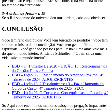
presença não esteja conosco. Ele está conosco na vida e na morte,
no tempo e na eternidade.
3- A ordem de Jesus – v. 19
Se o Rei soberano do universo deu uma ordem, cabe-nos obedecer.
CONCLUSÃO
Você tem feito
discípulos
? Você tem buscado os perdidos? Você tem
sido um ministro da reconciliação? Você tem gerado filhos
espirituais? Você ganhado pessoas para Cristo? Uma alma vale mais
do que o mundo inteiro.
A lista de Schindler
– “Quem salva uma
vida, salva o mundo inteiro”.
EBD – 1° Trimestre De 2020 – LIÇÃO 13: Relacionamentos
do Cristão: Deus e Família
EBD – Lição 08: O Mandamento do Amor ao Próximo | 4°
Trimestre de 2024 | ADOLESCENTES
EBD – Lição 13: 2 Tessalonicenses 3 – Paz e Harmonia no
Corpo de Cristo | 4° Trimestre de 2026 | PECC
EBD – Lição 03: O Corpo e as Consequências do Pecado | 4°
Trimestre de 2025 | ADULTOS
Só
Aqui
você encontra os melhores esboço de pregação impactante
e esboço de pregação edificante sobre todos os temas, esboço de