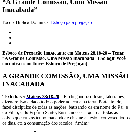
“A Grande Comissão, Uma Missão
Inacabada”
Escola Biblica Dominical
Esboço para pregação
Esboço de Pregação Impactante em Mateus 28.18-20
– Tema:
“A Grande Comissão, Uma Missão Inacabada” [ Só aqui você
encontra os melhores Esboço de Pregação]
A GRANDE COMISSÃO, UMA MISSÃO
INACABADA
Texto base:
Mateus 28:18-20
” E, chegando-se Jesus, falou-lhes,
dizendo: É-me dado todo o poder no céu e na terra. Portanto ide,
fazei discípulos de todas as nações, batizando-os em nome do Pai, e
do Filho, e do Espírito Santo; Ensinando-os a guardar todas as
coisas que eu vos tenho mandado; e eis que eu estou convosco todos
os dias, até a consumação dos séculos. Amém.”