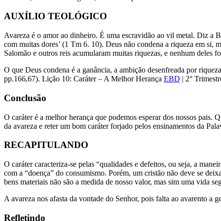
AUXÍLIO TEOLÓGICO
Avareza é o amor ao dinheiro. É uma escravidão ao vil metal. Diz a Bí
com muitas dores’ (1 Tm 6. 10). Deus não condena a riqueza em si, ma
Salomão e outros reis acumularam muitas riquezas, e nenhum deles fo
O que Deus condena é a ganância, a ambição desenfreada por riqueza
pp.166,67). Lição 10: Caráter – A Melhor Herança
EBD
| 2° Trimest
Conclusão
O caráter é a melhor herança que podemos esperar dos nossos pais. Q
da avareza e reter um bom caráter forjado pelos ensinamentos da Pala
RECAPITULANDO
O caráter caracteriza-se pelas “qualidades e defeitos, ou seja, a man
com a “doença” do consumismo. Porém, um cristão não deve se deixar 
bens materiais não são a medida de nosso valor, mas sim uma vida seg
A avareza nos afasta da vontade do Senhor, pois falta ao avarento a
Refletindo