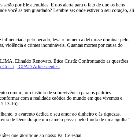
 serão por Ele atendidas. E nos alerta para o fato de que os bens
nde você as tem guardado? Lembre-se: onde estiver o seu coração, ali
a e influenciada pelo pecado, leva o homem a deixar-se dominar pelo
des, violência e crimes inomináveis. Quantas mortes por causa do
 (LIMA, Elinaldo Renovato. Ética Cristã: Confrontando as questões
 Cristã
–
CPAD
Adolescentes
nto comum, um instinto de sobrevivência para os padrões
s conformar com a realidade caótica do mundo em que vivemos e,
 5.13-16).
hante, o avarento dedica o seu amor ao dinheiro e às riquezas.
no Reino de Deus do que um camelo passar pelo fundo de uma agulha”
áter que glorifique ao nosso Pai Celestial.