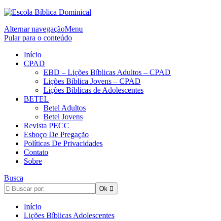
Alternar navegação
Menu
Pular para o conteúdo
Início
CPAD
EBD – Lições Bíblicas Adultos – CPAD
Lições Bíblica Jovens – CPAD
Lições Bíblicas de Adolescentes
BETEL
Betel Adultos
Betel Jovens
Revista PECC
Esboço De Pregação
Políticas De Privacidades
Contato
Sobre
Busca
Início
Lições Bíblicas Adolescentes