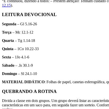
“E continuou, dizendo a todos: – Prestem atenção! Tenham cuidado c
12.15
).
LEITURA DEVOCIONAL
Segunda
– Gl 5.16-26
Terça
– Mc 12.1-12
Quarta
– Tg 1.14-18
Quinta
– 1Co 10.22-33
Sexta
– 1Jo 4.1-6
Sábado
– .Is 30.1-9
Domingo
– Sl 24.1-10
MATERIAL DIDÁTICO
: Folhas de papel, canetas esferográfica, 
QUEBRANDO A ROTINA
Divida a classe em dois grupos. Um grupo deverá listar as caracterís
características em um saco para, em seguida fazer um sorteio. Conform