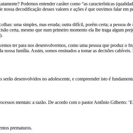
xatamente? Podemos entender caráter como “as características (qualidade
de nossa decodificação desses valores e ações é que ouvimos falar em pe
as: uma simples, mas errada; outra difícil, porém certa; a pessoa de 
decisão certa, mesmo que num primeiro momento ela lhe traga algum prej
).
 devemos ter para nos desenvolvermos, como uma pessoa que produz o fru
 da nossa família. Assim, somos ensinados a tomar as decisões cabíveis.
ais serão desenvolvidos no adolescente, e compreender isto é fundament
ocessos mentais: a razão. De acordo com o pastor Antônio Gilberto: ‘E
entos prematuros.