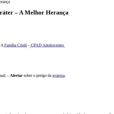
erança
aráter – A Melhor Herança
 A
Família Cristã
–
CPAD
Adolescentes
tual; –
Alertar
sobre o perigo da
avareza
.