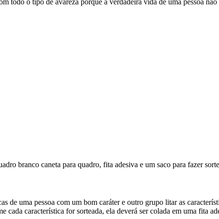
om todo o tipo de avareza porque a verdadeira vida de uma pessoa nã
quadro branco caneta para quadro, fita adesiva e um saco para fazer sort
ticas de uma pessoa com um bom caráter e outro grupo litar as caracterí
e cada característica for sorteada, ela deverá ser colada em uma fita 