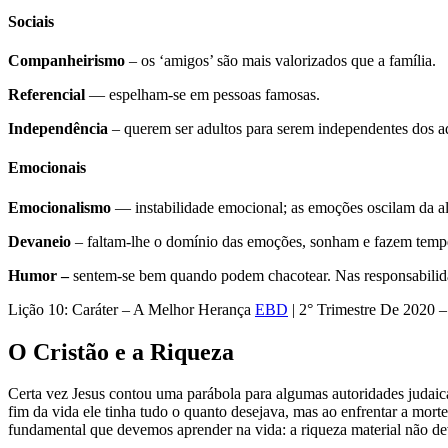
Sociais
Companheirismo
– os ‘amigos’ são mais valorizados que a família.
Referencial
— espelham-se em pessoas famosas.
Independência
– querem ser adultos para serem independentes dos a
Emocionais
Emocionalismo
— instabilidade emocional; as emoções oscilam da ale
Devaneio
– faltam-lhe o domínio das emoções, sonham e fazem temp
Humor –
sentem-se bem quando podem chacotear. Nas responsabil
Lição 10: Caráter – A Melhor Herança
EBD
| 2° Trimestre De 2020 –
O Cristão e a Riqueza
Certa vez Jesus contou uma parábola para algumas autoridades judaic
fim da vida ele tinha tudo o quanto desejava, mas ao enfrentar a mort
fundamental que devemos aprender na vida: a riqueza material não dev