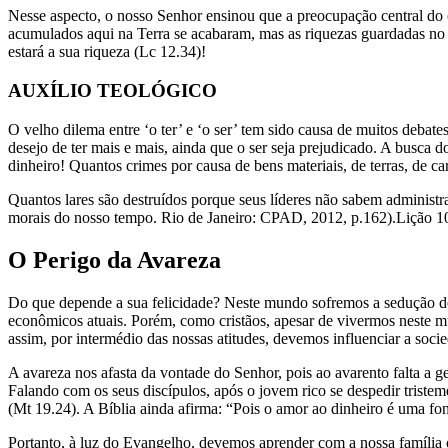
Nesse aspecto, o nosso Senhor ensinou que a preocupação central do cr
acumulados aqui na Terra se acabaram, mas as riquezas guardadas no 
estará a sua riqueza (Lc 12.34)!
AUXÍLIO TEOLÓGICO
O velho dilema entre ‘o ter’ e ‘o ser’ tem sido causa de muitos debat
desejo de ter mais e mais, ainda que o ser seja prejudicado. A busca 
dinheiro! Quantos crimes por causa de bens materiais, de terras, de car
Quantos lares são destruídos porque seus líderes não sabem administ
morais do nosso tempo. Rio de Janeiro: CPAD, 2012, p.162).Lição 1
O Perigo da Avareza
Do que depende a sua felicidade? Neste mundo sofremos a sedução d
econômicos atuais. Porém, como cristãos, apesar de vivermos neste 
assim, por intermédio das nossas atitudes, devemos influenciar a socie
A avareza nos afasta da vontade do Senhor, pois ao avarento falta a 
Falando com os seus discípulos, após o jovem rico se despedir triste
(Mt 19.24). A Bíblia ainda afirma: “Pois o amor ao dinheiro é uma fon
Portanto, à luz do Evangelho, devemos aprender com a nossa família os