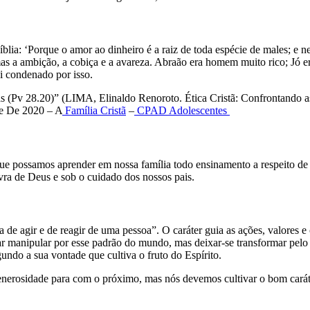
blia: ‘Porque o amor ao dinheiro é a raiz de toda espécie de males; e n
s a ambição, a cobiça e a avareza. Abraão era homem muito rico; Jó era
i condenado por isso.
s (Pv 28.20)” (LIMA, Elinaldo Renoroto. Ética Cristã: Confrontando 
re De 2020 – A
Família Cristã
–
CPAD
Adolescentes
ue possamos aprender em nossa família todo ensinamento a respeito de 
vra de Deus e sob o cuidado dos nossos pais.
eira de agir e de reagir de uma pessoa”. O caráter guia as ações, valor
manipular por esse padrão do mundo, mas deixar-se transformar pelo E
undo a sua vontade que cultiva o fruto do Espírito.
 generosidade para com o próximo, mas nós devemos cultivar o bom cará