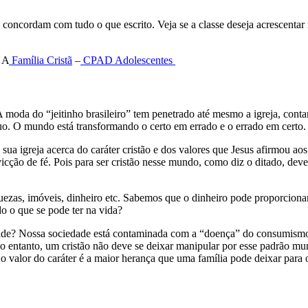
 se concordam com tudo o que escrito. Veja se a classe deseja acrescentar
 A
Família Cristã
–
CPAD
Adolescentes
A moda do “jeitinho brasileiro” tem penetrado até mesmo a igreja, cont
nuo. O mundo está transformando o certo em errado e o errado em certo.
a sua igreja acerca do caráter cristão e dos valores que Jesus afirmou ao
nvicção de fé. Pois para ser cristão nesse mundo, como diz o ditado, d
as, imóveis, dinheiro etc. Sabemos que o dinheiro pode proporcionar
o o que se pode ter na vida?
ade? Nossa sociedade está contaminada com a “doença” do consumismo, a
o entanto, um cristão não deve se deixar manipular por esse padrão mun
 o valor do caráter é a maior herança que uma família pode deixar para