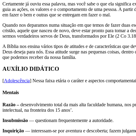
Certamente já ouviu essa palavra, mas você sabe o que ela significa e
guia as ações, os valores e o comportamento de uma pessoa. A partir 
em fazer o bem e outras que se entregam em fazer o mal.
Quando nos deparamos numa situação em que temos de fazer duas escolh
cristão, aquele que nasceu de novo, deve estar pronto para tomar a 
sermos verdadeiros servos de Deus, transformados por Ele (2 Co 3.18
A Bíblia nos ensina vários tipos de atitudes e de características que
Deus deseja para nós. Essa atitude surge nas pequenas coisas, dentro
que podemos receber da nossa família.
AUXÍLIO DIDÁTICO
[
Adolescência
] Nessa faixa etária o caráter e aspectos comportament
Mentais
Razão –
desenvolvimento total da mais alta faculdade humana, nos pr
intelectual, na fronteira dos 15 anos’.
Insubmissão
— questionam frequentemente a autoridade.
Inquirição
— interessam-se por aventura e descoberta; fazem julgam