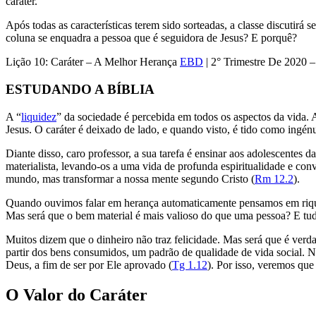
caráter.
Após todas as características terem sido sorteadas, a classe discutirá
coluna se enquadra a pessoa que é seguidora de Jesus? E porquê?
Lição 10: Caráter – A Melhor Herança
EBD
| 2° Trimestre De 2020 –
ESTUDANDO A BÍBLIA
A “
liquidez
” da sociedade é percebida em todos os aspectos da vida. 
Jesus. O caráter é deixado de lado, e quando visto, é tido como ingé
Diante disso, caro professor, a sua tarefa é ensinar aos adolescentes d
materialista, levando-os a uma vida de profunda espiritualidade e co
mundo, mas transformar a nossa mente segundo Cristo (
Rm 12.2
).
Quando ouvimos falar em herança automaticamente pensamos em riquez
Mas será que o bem material é mais valioso do que uma pessoa? E tud
Muitos dizem que o dinheiro não traz felicidade. Mas será que é verd
partir dos bens consumidos, um padrão de qualidade de vida social. N
Deus, a fim de ser por Ele aprovado (
Tg 1.12
). Por isso, veremos que
O Valor do Caráter