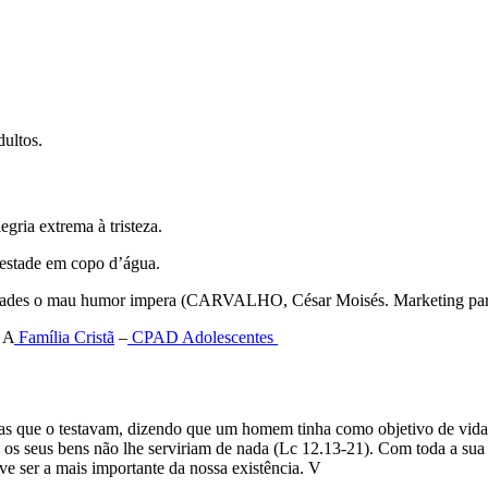
dultos.
gria extrema à tristeza.
estade em copo d’água.
idades o mau humor impera (CARVALHO, César Moisés. Marketing pa
 A
Família Cristã
–
CPAD
Adolescentes
as que o testavam, dizendo que um homem tinha como objetivo de vida 
e os seus bens não lhe serviriam de nada (Lc 12.13-21). Com toda a sua
e ser a mais importante da nossa existência. V