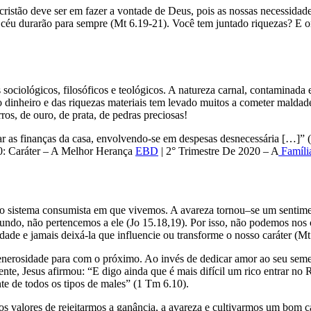
istão deve ser em fazer a vontade de Deus, pois as nossas necessidades
céu durarão para sempre (Mt 6.19-21). Você tem juntado riquezas? E o
es sociológicos, filosóficos e teológicos. A natureza carnal, contaminad
do dinheiro e das riquezas materiais tem levado muitos a cometer malda
ros, de ouro, de prata, de pedras preciosas!
rar as finanças da casa, envolvendo-se em despesas desnecessária […]”
0: Caráter – A Melhor Herança
EBD
| 2° Trimestre De 2020 – A
Família
o sistema consumista em que vivemos. A avareza tornou–se um sentime
mundo, não pertencemos a ele (Jo 15.18,19). Por isso, não podemos no
dade e jamais deixá-la que influencie ou transforme o nosso caráter (Mt
generosidade para com o próximo. Ao invés de dedicar amor ao seu semel
mente, Jesus afirmou: “E digo ainda que é mais difícil um rico entrar 
te de todos os tipos de males” (1 Tm 6.10).
 valores de rejeitarmos a ganância, a avareza e cultivarmos um bom car