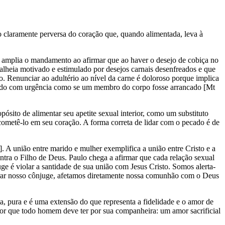
claramente perversa do coração que, quando alimentada, leva à
 amplia o mandamento ao afirmar que ao haver o desejo de cobiça no
 alheia motivado e estimulado por desejos carnais desenfreados e que
. Renunciar ao adultério ao nível da carne é doloroso porque implica
dicado com urgência como se um membro do corpo fosse arrancado [Mt
sito de alimentar seu apetite sexual interior, como um substituto
 cometê-lo em seu coração. A forma correta de lidar com o pecado é de
 A união entre marido e mulher exemplifica a união entre Cristo e a
ontra o Filho de Deus. Paulo chega a afirmar que cada relação sexual
ge é violar a santidade de sua união com Jesus Cristo. Somos alerta-
onrar nosso cônjuge, afetamos diretamente nossa comunhão com o Deus
a, pura e é uma extensão do que representa a fidelidade e o amor de
or que todo homem deve ter por sua companheira: um amor sacrificial