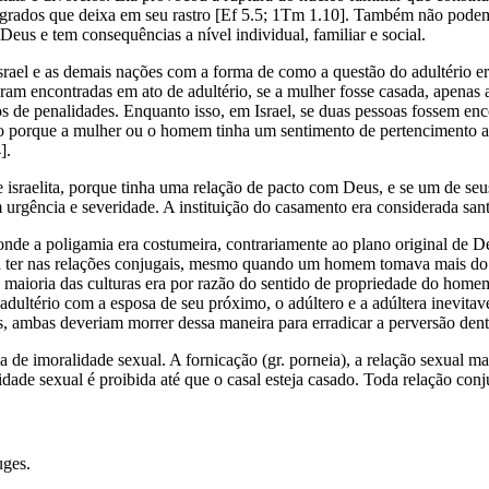
tegrados que deixa em seu rastro [Ef 5.5; 1Tm 1.10]. Também não podem
us e tem consequências a nível individual, familiar e social.
srael e as demais nações com a forma de como a questão do adultério er
am encontradas em ato de adultério, se a mulher fosse casada, apenas 
 de penalidades. Enquanto isso, em Israel, se duas pessoas fossem en
 porque a mulher ou o homem tinha um sentimento de pertencimento ao 
].
 israelita, porque tinha uma relação de pacto com Deus, e se um de se
 urgência e severidade. A instituição do casamento era considerada san
nde a poligamia era costumeira, contrariamente ao plano original de 
evia ter nas relações conjugais, mesmo quando um homem tomava mais do
 maioria das culturas era por razão do sentido de propriedade do hom
dultério com a esposa de seu próximo, o adúltero e a adúltera inevita
, ambas deveriam morrer dessa maneira para erradicar a perversão dent
 de imoralidade sexual. A fornicação (gr. porneia), a relação sexual
ade sexual é proibida até que o casal esteja casado. Toda relação con
uges.