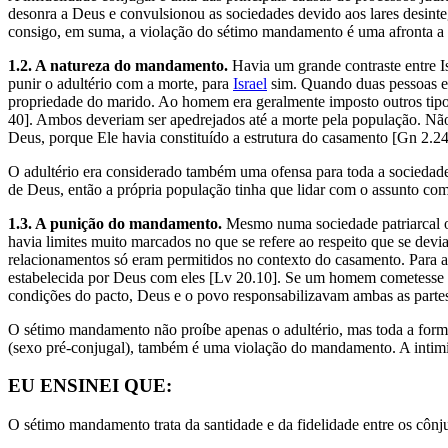
desonra a Deus e convulsionou as sociedades devido aos lares desin
consigo, em suma, a violação do sétimo mandamento é uma afronta a De
1.2. A natureza do mandamento.
Havia um grande contraste entre I
punir o adultério com a morte, para
Israel
sim. Quando duas pessoas er
propriedade do marido. Ao homem era geralmente imposto outros tipos
40]. Ambos deveriam ser apedrejados até a morte pela população. Não
Deus, porque Ele havia constituído a estrutura do casamento [Gn 2.24
O adultério era considerado também uma ofensa para toda a sociedade
de Deus, então a própria população tinha que lidar com o assunto com
1.3. A punição do mandamento.
Mesmo numa sociedade patriarcal o
havia limites muito marcados no que se refere ao respeito que se d
relacionamentos só eram permitidos no contexto do casamento. Para a
estabelecida por Deus com eles [Lv 20.10]. Se um homem cometesse a
condições do pacto, Deus e o povo responsabilizavam ambas as partes
O sétimo mandamento não proíbe apenas o adultério, mas toda a forma
(sexo pré-conjugal), também é uma violação do mandamento. A intimid
EU ENSINEI QUE:
O sétimo mandamento trata da santidade e da fidelidade entre os cônj