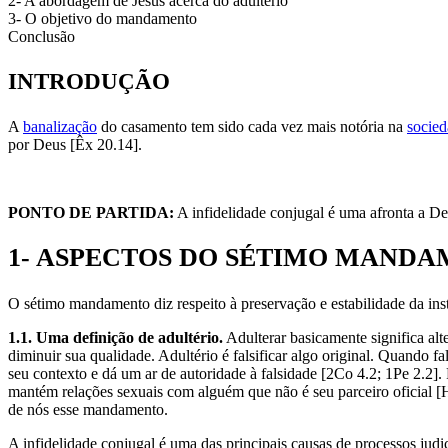
2- A abordagem de Jesus acerca do adultério
3- O objetivo do mandamento
Conclusão
INTRODUÇÃO
A
banalização
do casamento tem sido cada vez mais notória na
socie
por Deus [Êx 20.14].
PONTO DE PARTIDA:
A infidelidade conjugal é uma afronta a De
1- ASPECTOS DO SÉTIMO MAND
O sétimo mandamento diz respeito à preservação e estabilidade da insti
1.1. Uma definição de adultério.
Adulterar basicamente significa alt
diminuir sua qualidade. Adultério é falsificar algo original. Quando fa
seu contexto e dá um ar de autoridade à falsidade [2Co 4.2; 1Pe 2.2
mantém relações sexuais com alguém que não é seu parceiro oficial [H
de nós esse mandamento.
A infidelidade conjugal é uma das principais causas de processos judi