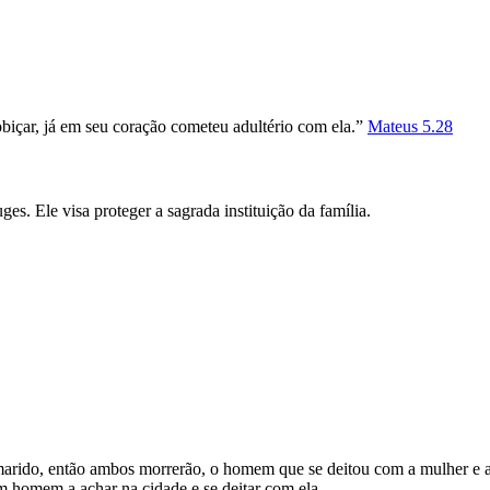
biçar, já em seu coração cometeu adultério com ela.”
Mateus 5.28
es. Ele visa proteger a sagrada instituição da família.
do, então ambos morrerão, o homem que se deitou com a mulher e a mu
omem a achar na cidade e se deitar com ela.