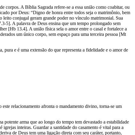
 corpos. A Bíblia Sagrada refere-se a essa união como coabitar, ou
ficado por Deus: “Digno de honra entre todos seja o matrimônio, bem
do leito conjugal geram grande poder no vínculo matrimonial. Sua
o 7.3-5]. A palavra de Deus ensina que um tempo prolongado sem
r [Hb 13.4]. A união física sela o amor entre o casal e fortalece a
iderados um único corpo, sem espaço para uma terceira pessoa [Mt
a, pura e é uma extensão do que representa a fidelidade e o amor de
o este relacionamento afronta o mandamento divino, torna-se um
uma potente arma que ao longo do tempo tem devastado a estabilidade
é igrejas inteiras. Guardar a santidade do casamento é vital para a
eriva de Deus tem uma ligação direta com seu caráter, portanto,