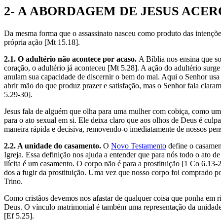
2- A ABORDAGEM DE JESUS ACE
Da mesma forma que o assassinato nasceu como produto das intenções
própria ação [Mt 15.18].
2.1. O adultério não acontece por acaso.
A Bíblia nos ensina que s
coração, o adultério já aconteceu [Mt 5.28]. A ação do adultério surg
anulam sua capacidade de discernir o bem do mal. Aqui o Senhor usa u
abrir mão do que produz prazer e satisfação, mas o Senhor fala cla
5.29-30].
Jesus fala de alguém que olha para uma mulher com cobiça, como um at
para o ato sexual em si. Ele deixa claro que aos olhos de Deus é culp
maneira rápida e decisiva, removendo-o imediatamente de nossos pen
2.2. A unidade do casamento.
O
Novo Testamento
define o casament
Igreja. Essa definição nos ajuda a entender que para nós todo o ato d
ilícita é um casamento. O corpo não é para a prostituição [1 Co 6.13-
dos a fugir da prostituição. Uma vez que nosso corpo foi comprado p
Trino.
Como cristãos devemos nos afastar de qualquer coisa que ponha em risc
Deus. O vínculo matrimonial é também uma representação da unidade 
[Ef 5.25].