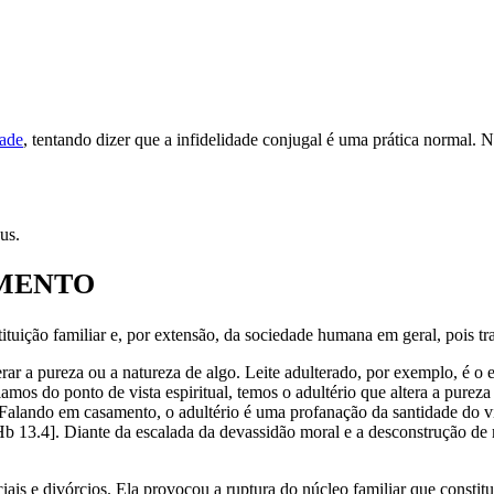
dade
, tentando dizer que a infidelidade conjugal é uma prática normal. 
us.
AMENTO
tuição familiar e, por extensão, da sociedade humana em geral, pois tra
erar a pureza ou a natureza de algo. Leite adulterado, por exemplo, é 
lamos do ponto de vista espiritual, temos o adultério que altera a pureza
]. Falando em casamento, o adultério é uma profanação da santidade d
b 13.4]. Diante da escalada da devassidão moral e a desconstrução de m
ciais e divórcios. Ela provocou a ruptura do núcleo familiar que consti