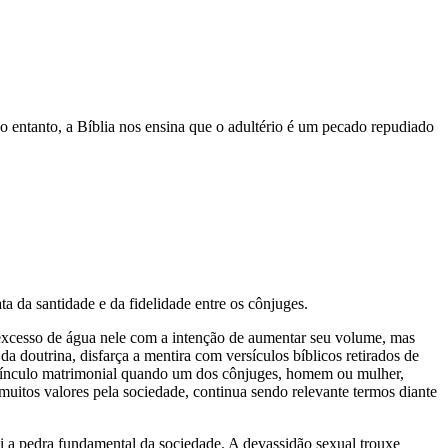
No entanto, a Bíblia nos ensina que o adultério é um pecado repudiado
ta da santidade e da fidelidade entre os cônjuges.
o excesso de água nele com a intenção de aumentar seu volume, mas
 da doutrina, disfarça a mentira com versículos bíblicos retirados de
o vínculo matrimonial quando um dos cônjuges, homem ou mulher,
uitos valores pela sociedade, continua sendo relevante termos diante
tui a pedra fundamental da sociedade. A devassidão sexual trouxe