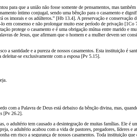
tou para que a união não fosse somente de pensamentos, mas também de
cionamento íntimo conjugal, sendo uma bênção para o casamento e digni
rá os imorais e os adúlteros.” [Hb 13.4]. A preservação e conservação 
azê-lo em consenso e não prolongar muito esse período de privação [1C
itação protege o casamento e é uma obrigação mútua entre marido e mulhe
palavras de Jesus, que afirmam que o homem e a mulher devem ser cons
o a santidade e a pureza de nossos casamentos. Esta instituição é sant
a deleitar-se exclusivamente com a esposa [Pv 5.15].
eja.
ordo com a Palavra de Deus está debaixo da bênção divina, mas, quand
s [Pv 26.2].
as, o adultério tem causado a desintegração de muitas famílias. Ele é 
greja, o adultério acabou com a vida de pastores, pregadores, líderes e at
onha em risco a segurança de nossos casamentos. Toda instituição que d