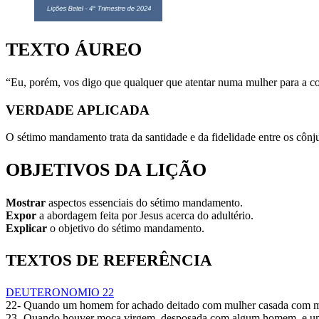
TEXTO ÁUREO
“Eu, porém, vos digo que qualquer que atentar numa mulher para a co
VERDADE APLICADA
O sétimo mandamento trata da santidade e da fidelidade entre os cônjug
OBJETIVOS DA LIÇÃO
Mostrar
aspectos essenciais do sétimo mandamento.
Expor
a abordagem feita por Jesus acerca do adultério.
Explicar
o objetivo do sétimo mandamento.
TEXTOS DE REFERÊNCIA
DEUTERONOMIO 22
22- Quando um homem for achado deitado com mulher casada com mari
23- Quando houver moça virgem, desposada com algum homem, e um h