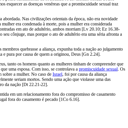
os esquecer as doenças venéreas que a promiscuidade sexual traz
a abordada. Nas civilizações orientais da época, não era novidade
a mulher era condenada à morte, pois a mulher era considerada
contradas em ato de adultério, ambos morriam [Lv 20.10; Ez 16.38-
seu cônjuge, mas porque o ato de adultério era uma séria afronta a
us membros quebrasse a aliança, expunha toda a nação ao julgamento
ta e pura por causa de quem a originou, Deus [Gn 2.24].
Deus, tanto os homens quanto as mulheres tinham de compreender que
 que uma esposa. Com isso, se controlava a
promiscuidade sexual
. Os
em sobre a mulher. No caso de
Israel
, foi por causa da aliança
velmente seriam mortos. Sendo uma ação que violasse uma das
ro da nação [Dt 22.21-22].
 mantida em um relacionamento fora do compromisso de casamento
jugal fora do casamento é pecado [1Co 6.16].