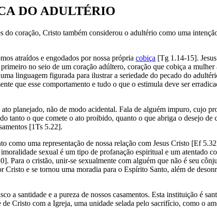
RCA DO ADULTÉRIO
 do coração, Cristo também considerou o adultério como uma intenção 
omos atraídos e engodados por nossa própria
cobiça
[Tg 1.14-15]. Jesus
e primeiro no seio de um coração adúltero, coração que cobiça a mulher
ma linguagem figurada para ilustrar a seriedade do pecado do adultério
ramente que esse comportamento e tudo o que o estimula deve ser erra
o planejado, não de modo acidental. Fala de alguém impuro, cujo propó
ado tanto o que comete o ato proibido, quanto o que abriga o desejo de
samentos [1Ts 5.22].
o como uma representação de nossa relação com Jesus Cristo [Ef 5.32].
e imoralidade sexual é um tipo de profanação espiritual e um atentado c
20]. Para o cristão, unir-se sexualmente com alguém que não é seu cônju
or Cristo e se tornou uma moradia para o Espírito Santo, além de des
o a santidade e a pureza de nossos casamentos. Esta instituição é sant
de Cristo com a Igreja, uma unidade selada pelo sacrifício, como o am