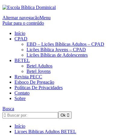
Alternar navegação
Menu
Pular para o conteúdo
Início
CPAD
EBD – Lições Bíblicas Adultos – CPAD
Lições Bíblica Jovens – CPAD
Lições Bíblicas de Adolescentes
BETEL
Betel Adultos
Betel Jovens
Revista PECC
Esboço De Pregação
Políticas De Privacidades
Contato
Sobre
Busca
Início
Liçoes Biblicas Adultos BETEL