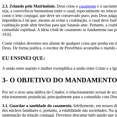
2.3. Zelando pelo Matrimônio.
Deus criou o
casamento
e o sacramen
seja, a convivência harmoniosa entre o casal, especialmente no rela
como o leito conjugal, que deve ser conservado puro; pois Deus julga
importância é tal que, mesmo ao evitar a coabitação, o casal deve f
coabitação pode abrir brechas para que Satanás atue. Portanto, a coab
comunhão espiritual. A ideia cristã de casamento se fundamenta nas 
19.6].
Como cristãos devemos nos afastar de qualquer coisa que ponha em risc
Deus. De forma poética, o escritor de Provérbios aconselha o marido 
EU ENSINEI QUE:
A união entre marido e mulher exemplifica a união entre Cristo e a Igr
3- O OBJETIVO DO MANDAMENTO
Por ser o sexo uma dádiva do Criador, o relacionamento sexual de ac
relacionamento prejudicial, principalmente para a comunhão com Deu
3.1. Guardar a santidade do casamento.
Infelizmente, em nossos di
dos núcleos familiares e, portanto, a estabilidade das sociedades. Na i
sustentação da relação conjugal. Devemos descartar tudo aquilo que p