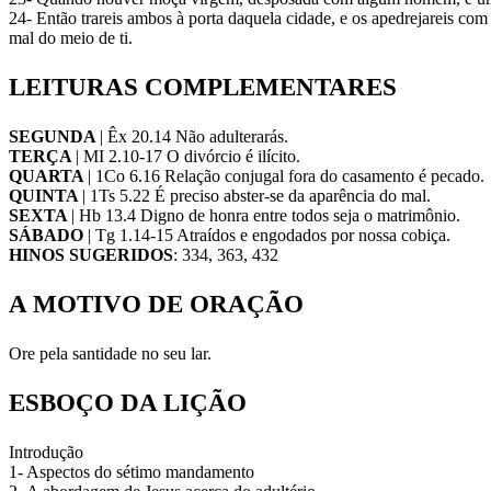
24- Então trareis ambos à porta daquela cidade, e os apedrejareis co
mal do meio de ti.
LEITURAS COMPLEMENTARES
SEGUNDA
| Êx 20.14 Não adulterarás.
TERÇA
| MI 2.10-17 O divórcio é ilícito.
QUARTA
| 1Co 6.16 Relação conjugal fora do casamento é pecado.
QUINTA
| 1Ts 5.22 É preciso abster-se da aparência do mal.
SEXTA
| Hb 13.4 Digno de honra entre todos seja o matrimônio.
SÁBADO
| Tg 1.14-15 Atraídos e engodados por nossa cobiça.
HINOS
SUGERIDOS
: 334, 363, 432
A MOTIVO DE ORAÇÃO
Ore pela santidade no seu lar.
ESBOÇO DA LIÇÃO
Introdução
1- Aspectos do sétimo mandamento