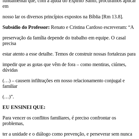
fundamental que, com a ajuda do Espírito Santo, procuramos aplicar
em
nosso lar os diversos princípios expostos na Bíblia [Rm 13.8].
Subsídio do Professor:
Renato e Cristina Cardoso escreveram: “A
preservação da família depende do trabalho em equipe. O casal
precisa
estar atento a esse detalhe. Temos de construir nossas fortalezas para
impedir que as gotas que vêm de fora – como mentiras, ciúmes,
dúvidas
(…) – causem infiltrações em nosso relacionamento conjugal e
familiar
(…)”.
EU ENSINEI QUE:
Para vencer os conflitos familiares, é preciso confrontar os
problemas,
ter a unidade e o diálogo como prevenção, e perseverar sem nunca