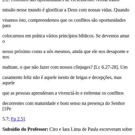
missão nesse mundo é glorificar a Deus com nossas vidas. Quando
visamos isto, compreendemos que os conflitos são oportunidades
para
colocarmos em prática vários princípios bíblicos. Se devemos amar
o
nosso próximo como a nós mesmos, ainda que ele nos desaponte e
nos
maltrate, o que não fazer com nossos cônjuges? [Lc 6.27-28]. Um
casamento feliz não é aquele isento de brigas e decepções, mas
aquele
que as pessoas aprenderam a vivenciá-lo e enfrentar os conflitos
decorrentes com maturidade e bom senso na presença do Senhor
[1Pe
5.7;
Fp 2.5
].
Subsídio do Professor:
Ciro e Iara Lima de Paula escreveram sobre