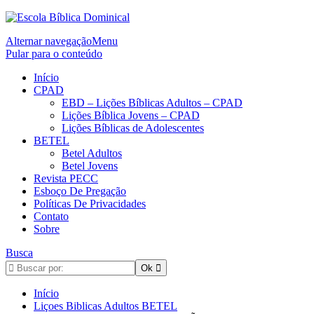
Alternar navegação
Menu
Pular para o conteúdo
Início
CPAD
EBD – Lições Bíblicas Adultos – CPAD
Lições Bíblica Jovens – CPAD
Lições Bíblicas de Adolescentes
BETEL
Betel Adultos
Betel Jovens
Revista PECC
Esboço De Pregação
Políticas De Privacidades
Contato
Sobre
Busca
Início
Liçoes Biblicas Adultos BETEL